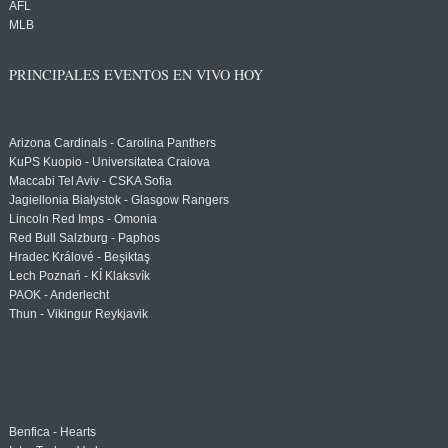
AFL
MLB
PRINCIPALES EVENTOS EN VIVO HOY
Arizona Cardinals - Carolina Panthers
KuPS Kuopio - Universitatea Craiova
Maccabi Tel Aviv - CSKA Sofia
Jagiellonia Białystok - Glasgow Rangers
Lincoln Red Imps - Omonia
Red Bull Salzburg - Paphos
Hradec Králové - Beşiktaş
Lech Poznań - KÍ Klaksvík
PAOK - Anderlecht
Thun - Vikingur Reykjavik
Benfica - Hearts