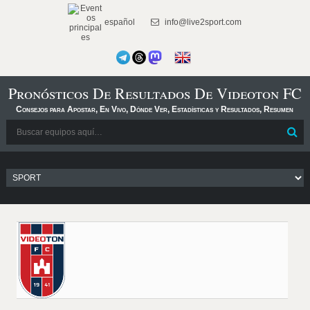
español
info@live2sport.com
Pronósticos De Resultados De Videoton FC
Consejos para Apostar, En Vivo, Dónde Ver, Estadísticas y Resultados, Resumen