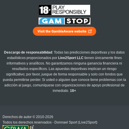
Descargo de responsabilidad
: Todas las predicciones deportivas y los datos
estadísticos proporcionados por
Live2Sport LLC
tienen únicamente fines
informativos y analíticos. No garantizamos ninguna ganancia financiera ni
resultados específicos. Las apuestas deportivas implican un riesgo
significativo; por favor, juegue de forma responsable y solo con fondos que
pueda permitirse perder. Si usted o alguien que conoce tiene problemas con la
adicción al juego, comuníquese con organizaciones de apoyo profesional de
inmediato.
18+
Derechos de autor © 2010-2026
Todos los derechos reservados - Donnael Sport (Live2Sport)