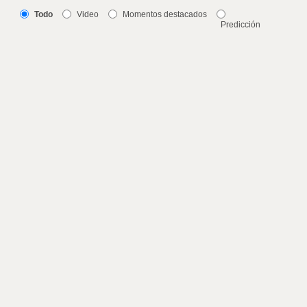
Todo
Video
Momentos destacados
Predicción