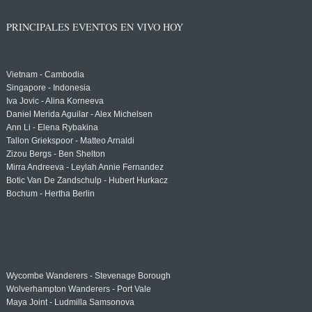
PRINCIPALES EVENTOS EN VIVO HOY
Vietnam - Cambodia
Singapore - Indonesia
Iva Jovic - Alina Korneeva
Daniel Merida Aguilar - Alex Michelsen
Ann Li - Elena Rybakina
Tallon Griekspoor - Matteo Arnaldi
Zizou Bergs - Ben Shelton
Mirra Andreeva - Leylah Annie Fernandez
Botic Van De Zandschulp - Hubert Hurkacz
Bochum - Hertha Berlin
Wycombe Wanderers - Stevenage Borough
Wolverhampton Wanderers - Port Vale
Maya Joint - Ludmilla Samsonova