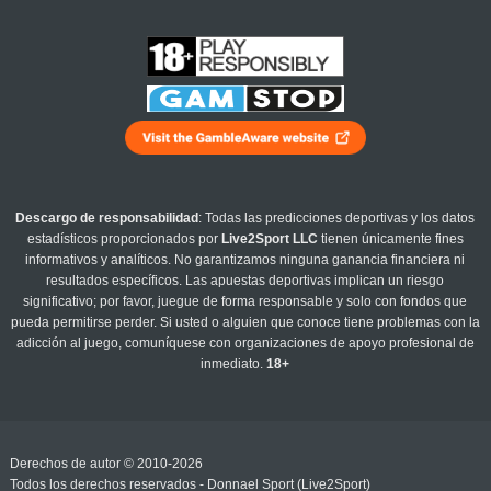
Descargo de responsabilidad
: Todas las predicciones deportivas y los datos
estadísticos proporcionados por
Live2Sport LLC
tienen únicamente fines
informativos y analíticos. No garantizamos ninguna ganancia financiera ni
resultados específicos. Las apuestas deportivas implican un riesgo
significativo; por favor, juegue de forma responsable y solo con fondos que
pueda permitirse perder. Si usted o alguien que conoce tiene problemas con la
adicción al juego, comuníquese con organizaciones de apoyo profesional de
inmediato.
18+
Derechos de autor © 2010-2026
Todos los derechos reservados - Donnael Sport (Live2Sport)