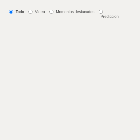
Todo
Video
Momentos destacados
Predicción