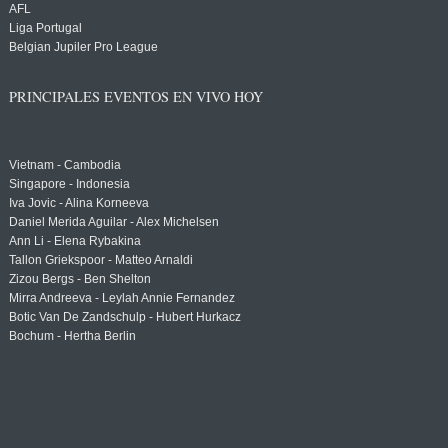
AFL
Liga Portugal
Belgian Jupiler Pro League
PRINCIPALES EVENTOS EN VIVO HOY
Vietnam - Cambodia
Singapore - Indonesia
Iva Jovic - Alina Korneeva
Daniel Merida Aguilar - Alex Michelsen
Ann Li - Elena Rybakina
Tallon Griekspoor - Matteo Arnaldi
Zizou Bergs - Ben Shelton
Mirra Andreeva - Leylah Annie Fernandez
Botic Van De Zandschulp - Hubert Hurkacz
Bochum - Hertha Berlin