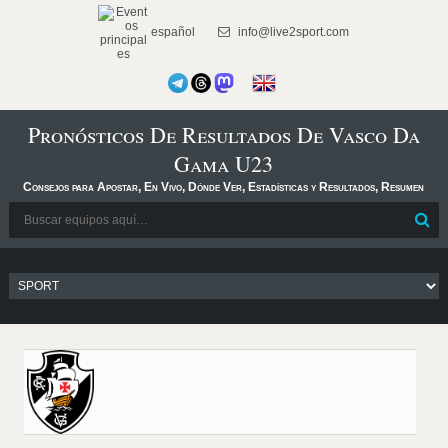
español
info@live2sport.com
Pronósticos De Resultados De Vasco Da
Gama U23
Consejos para Apostar, En Vivo, Dónde Ver, Estadísticas y Resultados, Resumen