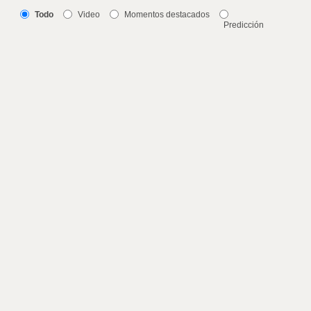
Todo
Video
Momentos destacados
Predicción