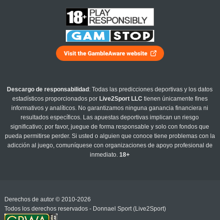
Descargo de responsabilidad
: Todas las predicciones deportivas y los datos
estadísticos proporcionados por
Live2Sport LLC
tienen únicamente fines
informativos y analíticos. No garantizamos ninguna ganancia financiera ni
resultados específicos. Las apuestas deportivas implican un riesgo
significativo; por favor, juegue de forma responsable y solo con fondos que
pueda permitirse perder. Si usted o alguien que conoce tiene problemas con la
adicción al juego, comuníquese con organizaciones de apoyo profesional de
inmediato.
18+
Derechos de autor © 2010-2026
Todos los derechos reservados - Donnael Sport (Live2Sport)