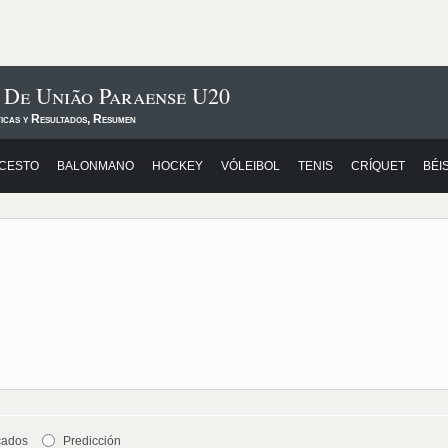
 De União Paraense U20
ticas y Resultados, Resumen
CESTO
BALONMANO
HOCKEY
VÓLEIBOL
TENIS
CRÍQUET
BÉI
cados
Predicción