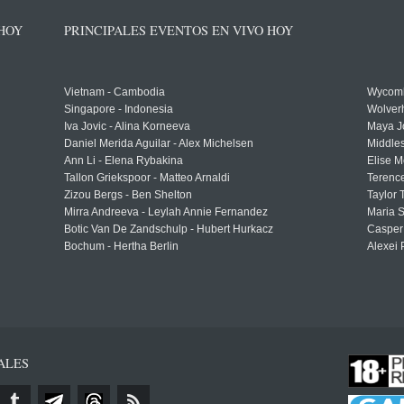
 HOY
PRINCIPALES EVENTOS EN VIVO HOY
Vietnam - Cambodia
Wycomb
Singapore - Indonesia
Wolver
Iva Jovic - Alina Korneeva
Maya J
Daniel Merida Aguilar - Alex Michelsen
Middle
Ann Li - Elena Rybakina
Elise M
Tallon Griekspoor - Matteo Arnaldi
Terenc
Zizou Bergs - Ben Shelton
Taylor 
Mirra Andreeva - Leylah Annie Fernandez
Maria S
Botic Van De Zandschulp - Hubert Hurkacz
Casper
Bochum - Hertha Berlin
Alexei 
ALES