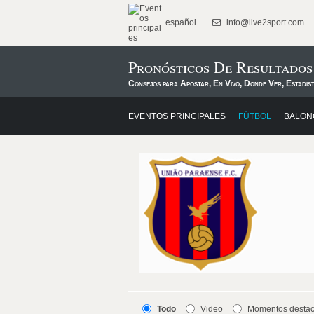
español
info@live2sport.com
Pronósticos De Resultados
Consejos para Apostar, En Vivo, Dónde Ver, Estadís
EVENTOS PRINCIPALES
FÚTBOL
BALON
Todo
Video
Momentos desta