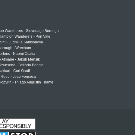
e Wanderers - Stevenage Borough
hampton Wanderers - Port Vale
oint - Ludmilla Samsonova
sbrough - Wrexham
ertens - Naomi Osaka
e Atmane - Jakub Mensik
Townsend - Belinda Bencic
akkari - Cori Gauff
 Ruud - Joao Fonseca
Popyrin - Thiago Augustin Tirante