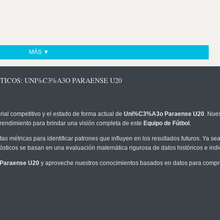
MÁS ▼
TICOS: UNI%C3%A3O PARAENSE U20
rial competitivo y el estado de forma actual de
Uni%C3%A3o Paraense U20
. Nue
 rendimiento para brindar una visión completa de este
Equipo de Fútbol
.
as métricas para identificar patrones que influyen en los resultados futuros. Ya sea 
onósticos se basan en una evaluación matemática rigurosa de datos históricos e ind
Paraense U20
y aproveche nuestros conocimientos basados en datos para compren