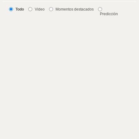
Todo
Video
Momentos destacados
Predicción