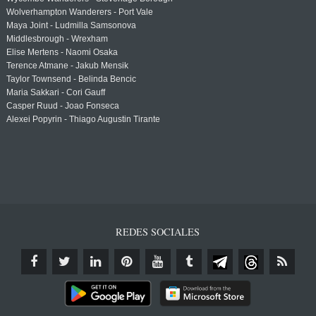
Wolverhampton Wanderers - Port Vale
Maya Joint - Ludmilla Samsonova
Middlesbrough - Wrexham
Elise Mertens - Naomi Osaka
Terence Atmane - Jakub Mensik
Taylor Townsend - Belinda Bencic
Maria Sakkari - Cori Gauff
Casper Ruud - Joao Fonseca
Alexei Popyrin - Thiago Augustin Tirante
REDES SOCIALES