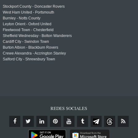
Stockport County - Doncaster Rovers
West Ham United - Portsmouth
Burnley - Notts County
Leyton Orient - Oxford United
Fleetwood Town - Chesterfield
Sheffield Wednesday - Bolton Wanderers
Cardiff City - Swindon Town
Burton Albion - Blackburn Rovers
Crewe Alexandra - Accrington Stanley
Salford City - Shrewsbury Town
REDES SOCIALES