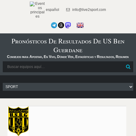
español
info@live2sport.com
Pronósticos De Resultados De US Ben
Guerdane
Consejos para Apostar, En Vivo, Dónde Ver, Estadísticas y Resultados, Resumen