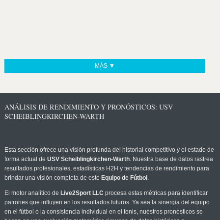
MÁS ▼
ANÁLISIS DE RENDIMIENTO Y PRONÓSTICOS: USV
SCHEIBLINGKIRCHEN-WARTH
Esta sección ofrece una visión profunda del historial competitivo y el estado de
forma actual de
USV Scheiblingkirchen-Warth
. Nuestra base de datos rastrea
resultados profesionales, estadísticas H2H y tendencias de rendimiento para
brindar una visión completa de este
Equipo de Fútbol
.
El motor analítico de
Live2Sport LLC
procesa estas métricas para identificar
patrones que influyen en los resultados futuros. Ya sea la sinergia del equipo
en el fútbol o la consistencia individual en el tenis, nuestros pronósticos se