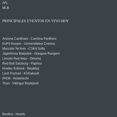
AFL
MLB
PRINCIPALES EVENTOS EN VIVO HOY
Arizona Cardinals - Carolina Panthers
KuPS Kuopio - Universitatea Craiova
Maccabi Tel Aviv - CSKA Sofia
Jagiellonia Białystok - Glasgow Rangers
Lincoln Red Imps - Omonia
Red Bull Salzburg - Paphos
Hradec Králové - Beşiktaş
Lech Poznań - KÍ Klaksvík
PAOK - Anderlecht
Thun - Vikingur Reykjavik
Benfica - Hearts