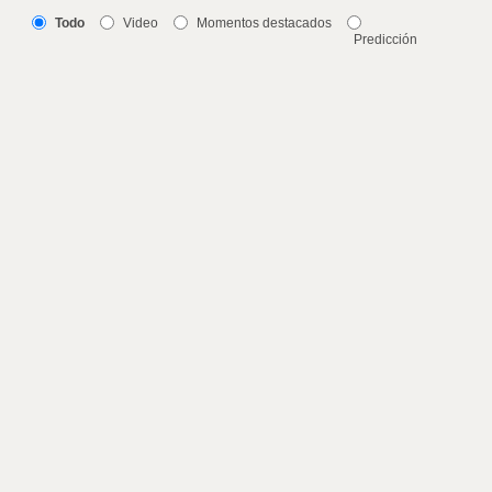
Todo
Video
Momentos destacados
Predicción