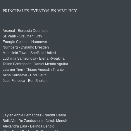
PRINCIPALES EVENTOS EN VIVO HOY
Arsenal - Borussia Dortmund
St. Pauli - Greuther Fürth
Energie Cottbus - Hannover
Nürnberg - Dynamo Dresden
Mansfield Town - Sheffield United
Ludmilla Samsonova - Elena Rybakina
Tallon Griekspoor - Daniel Merida Aguilar
Learner Tien - Thiago Augustin Tirante
Alina Korneeva - Cori Gauff
Joao Fonseca - Ben Shelton
Leylah Annie Fernandez - Naomi Osaka
Botic Van De Zandschulp - Jakub Mensik
Alexandra Eala - Belinda Bencic