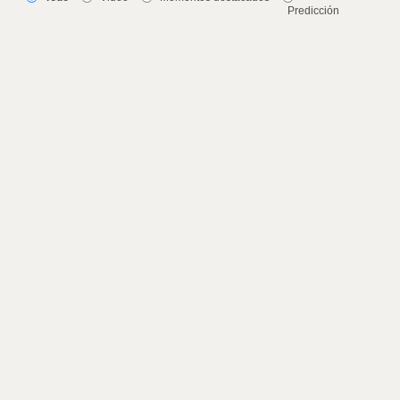
Predicción