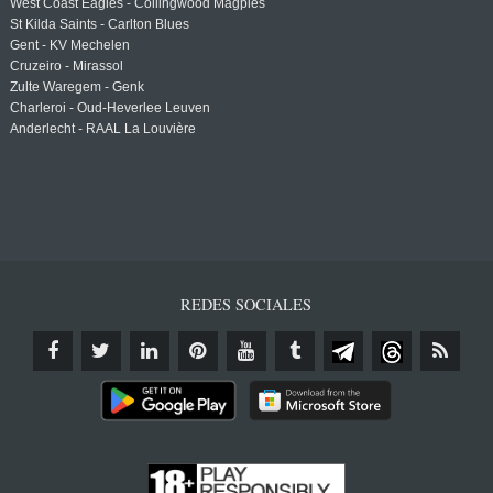
West Coast Eagles - Collingwood Magpies
St Kilda Saints - Carlton Blues
Gent - KV Mechelen
Cruzeiro - Mirassol
Zulte Waregem - Genk
Charleroi - Oud-Heverlee Leuven
Anderlecht - RAAL La Louvière
REDES SOCIALES