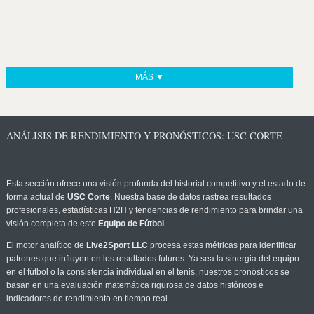
MÁS ▼
ANÁLISIS DE RENDIMIENTO Y PRONÓSTICOS: USC CORTE
Esta sección ofrece una visión profunda del historial competitivo y el estado de
forma actual de
USC Corte
. Nuestra base de datos rastrea resultados
profesionales, estadísticas H2H y tendencias de rendimiento para brindar una
visión completa de este
Equipo de Fútbol
.
El motor analítico de
Live2Sport LLC
procesa estas métricas para identificar
patrones que influyen en los resultados futuros. Ya sea la sinergia del equipo
en el fútbol o la consistencia individual en el tenis, nuestros pronósticos se
basan en una evaluación matemática rigurosa de datos históricos e
indicadores de rendimiento en tiempo real.