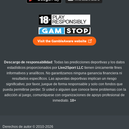
Descargo de responsabilidad
: Todas las predicciones deportivas y los datos
estadísticos proporcionados por
Live2Sport LLC
tienen únicamente fines
informativos y analíticos. No garantizamos ninguna ganancia financiera ni
resultados específicos. Las apuestas deportivas implican un riesgo
significativo; por favor, juegue de forma responsable y solo con fondos que
pueda permitirse perder. Si usted o alguien que conoce tiene problemas con la
adicción al juego, comuníquese con organizaciones de apoyo profesional de
inmediato.
18+
Derechos de autor © 2010-2026