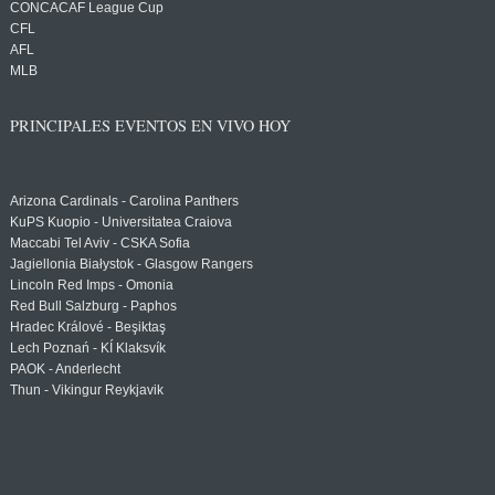
CONCACAF League Cup
CFL
AFL
MLB
PRINCIPALES EVENTOS EN VIVO HOY
Arizona Cardinals - Carolina Panthers
KuPS Kuopio - Universitatea Craiova
Maccabi Tel Aviv - CSKA Sofia
Jagiellonia Białystok - Glasgow Rangers
Lincoln Red Imps - Omonia
Red Bull Salzburg - Paphos
Hradec Králové - Beşiktaş
Lech Poznań - KÍ Klaksvík
PAOK - Anderlecht
Thun - Vikingur Reykjavik