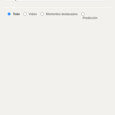
Todo
Video
Momentos destacados
Predicción