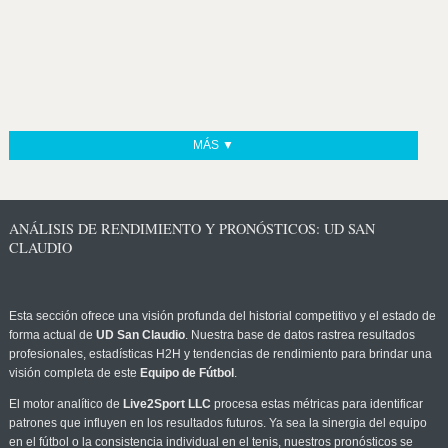
MÁS ▼
ANÁLISIS DE RENDIMIENTO Y PRONÓSTICOS: UD SAN
CLAUDIO
Esta sección ofrece una visión profunda del historial competitivo y el estado de
forma actual de
UD San Claudio
. Nuestra base de datos rastrea resultados
profesionales, estadísticas H2H y tendencias de rendimiento para brindar una
visión completa de este
Equipo de Fútbol
.
El motor analítico de
Live2Sport LLC
procesa estas métricas para identificar
patrones que influyen en los resultados futuros. Ya sea la sinergia del equipo
en el fútbol o la consistencia individual en el tenis, nuestros pronósticos se