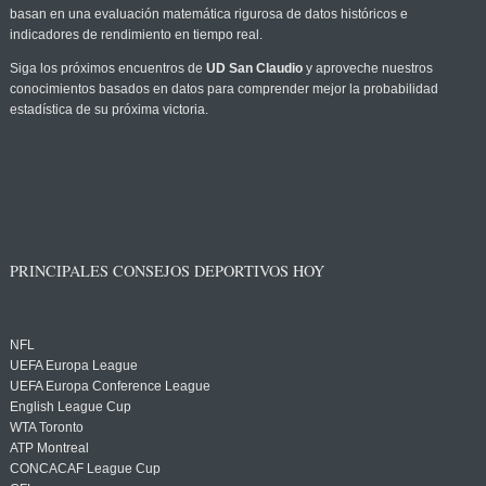
basan en una evaluación matemática rigurosa de datos históricos e
indicadores de rendimiento en tiempo real.
Siga los próximos encuentros de
UD San Claudio
y aproveche nuestros
conocimientos basados en datos para comprender mejor la probabilidad
estadística de su próxima victoria.
PRINCIPALES CONSEJOS DEPORTIVOS HOY
NFL
UEFA Europa League
UEFA Europa Conference League
English League Cup
WTA Toronto
ATP Montreal
CONCACAF League Cup