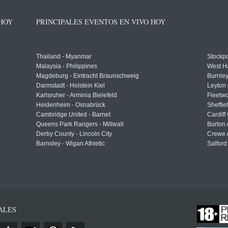
 HOY
PRINCIPALES EVENTOS EN VIVO HOY
Thailand - Myanmar
Stockpo
Malaysia - Philippines
West H
Magdeburg - Eintracht Braunschweig
Burnley
Darmstadt - Holstein Kiel
Leyton 
Karlsruher - Arminia Bielefeld
Fleetwo
Heidenheim - Osnabrück
Sheffi
Cambridge United - Barnet
Cardiff
Queens Park Rangers - Millwall
Burton 
Derby County - Lincoln City
Crewe A
Barnsley - Wigan Athletic
Salford
ALES