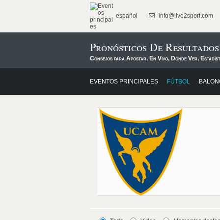
español
info@live2sport.com
Pronósticos De Resultad
Consejos para Apostar, En Vivo, Dónde Ver, Estadís
EVENTOS PRINCIPALES
FÚTBOL
BALON