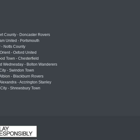
rt County - Doncaster Rovers
am United - Portsmouth
 - Notts County
Orient - Oxford United
od Town - Chesterfield
eld Wednesday - Bolton Wanderers
 City - Swindon Town
Albion - Blackburn Rovers
lexandra - Accrington Stanley
 City - Shrewsbury Town