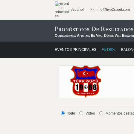
español
info@live2sport.com
Pronósticos De Resultado
Consejos para Apostar, En Vivo, Dónde Ver, Estadís
EVENTOS PRINCIPALES
FÚTBOL
BALON
Todo
Video
Momentos desta