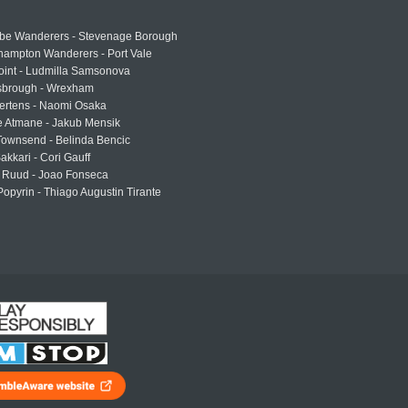
e Wanderers - Stevenage Borough
hampton Wanderers - Port Vale
oint - Ludmilla Samsonova
sbrough - Wrexham
ertens - Naomi Osaka
e Atmane - Jakub Mensik
Townsend - Belinda Bencic
akkari - Cori Gauff
 Ruud - Joao Fonseca
Popyrin - Thiago Augustin Tirante