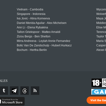
Vietnam - Cambodia
Wycomb
Singapore - Indonesia
Wolver
Iva Jovic - Alina Korneeva
Maya J
Daniel Merida Aguilar - Alex Michelsen
Middle
Ann Li - Elena Rybakina
Elise M
Tallon Griekspoor - Matteo Arnaldi
Terenc
Zizou Bergs - Ben Shelton
Taylor 
Mirra Andreeva - Leylah Annie Fernandez
Maria S
Botic Van De Zandschulp - Hubert Hurkacz
Casper
Bochum - Hertha Berlin
Alexei 
ALES