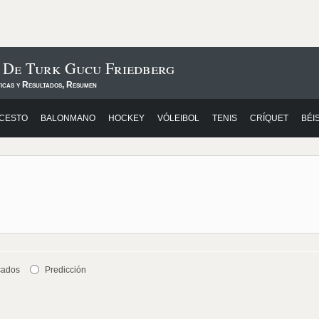
s De Turk Gucu Friedberg
ticas y Resultados, Resumen
CESTO
BALONMANO
HOCKEY
VÓLEIBOL
TENIS
CRÍQUET
BÉI
cados
Predicción