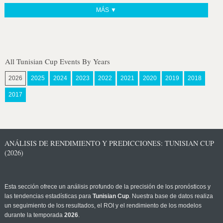
MÁS ▼
All Tunisian Cup Events By Years
2026
2025
2024
2023
2022
2021
2020
2019
2018
2017
ANÁLISIS DE RENDIMIENTO Y PREDICCIONES: TUNISIAN CUP
(2026)
Esta sección ofrece un análisis profundo de la precisión de los pronósticos y
las tendencias estadísticas para
Tunisian Cup
. Nuestra base de datos realiza
un seguimiento de los resultados, el ROI y el rendimiento de los modelos
durante la temporada
2026
.