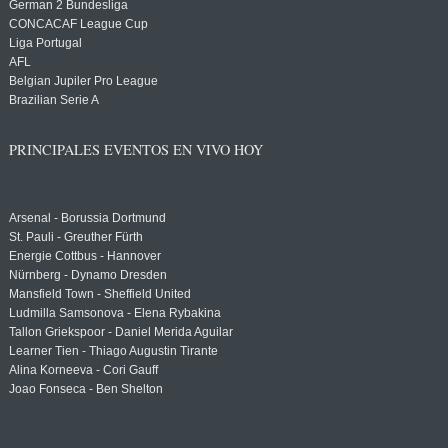
German 2 Bundesliga
CONCACAF League Cup
Liga Portugal
AFL
Belgian Jupiler Pro League
Brazilian Serie A
PRINCIPALES EVENTOS EN VIVO HOY
Arsenal - Borussia Dortmund
St. Pauli - Greuther Fürth
Energie Cottbus - Hannover
Nürnberg - Dynamo Dresden
Mansfield Town - Sheffield United
Ludmilla Samsonova - Elena Rybakina
Tallon Griekspoor - Daniel Merida Aguilar
Learner Tien - Thiago Augustin Tirante
Alina Korneeva - Cori Gauff
Joao Fonseca - Ben Shelton