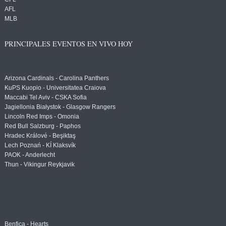
AFL
MLB
PRINCIPALES EVENTOS EN VIVO HOY
Arizona Cardinals - Carolina Panthers
KuPS Kuopio - Universitatea Craiova
Maccabi Tel Aviv - CSKA Sofia
Jagiellonia Białystok - Glasgow Rangers
Lincoln Red Imps - Omonia
Red Bull Salzburg - Paphos
Hradec Králové - Beşiktaş
Lech Poznań - KÍ Klaksvík
PAOK - Anderlecht
Thun - Vikingur Reykjavik
Benfica - Hearts