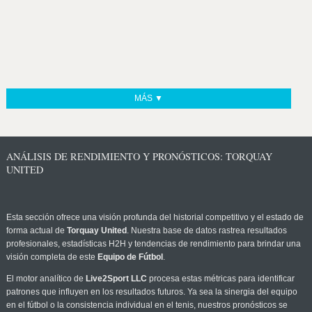
MÁS ▼
ANÁLISIS DE RENDIMIENTO Y PRONÓSTICOS: TORQUAY
UNITED
Esta sección ofrece una visión profunda del historial competitivo y el estado de
forma actual de
Torquay United
. Nuestra base de datos rastrea resultados
profesionales, estadísticas H2H y tendencias de rendimiento para brindar una
visión completa de este
Equipo de Fútbol
.
El motor analítico de
Live2Sport LLC
procesa estas métricas para identificar
patrones que influyen en los resultados futuros. Ya sea la sinergia del equipo
en el fútbol o la consistencia individual en el tenis, nuestros pronósticos se