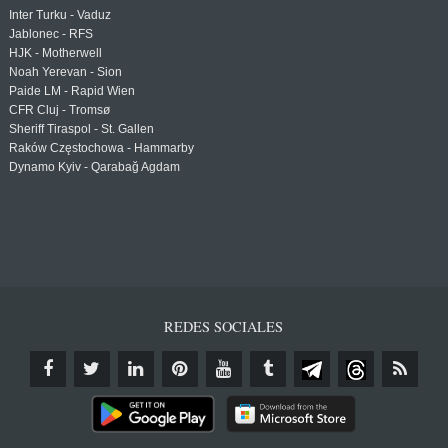
Inter Turku - Vaduz
Jablonec - RFS
HJK - Motherwell
Noah Yerevan - Sion
Paide LM - Rapid Wien
CFR Cluj - Tromsø
Sheriff Tiraspol - St. Gallen
Raków Częstochowa - Hammarby
Dynamo Kyiv - Qarabağ Agdam
REDES SOCIALES