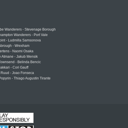
e Wanderers - Stevenage Borough
hampton Wanderers - Port Vale
oint - Ludmilla Samsonova
sbrough - Wrexham
ertens - Naomi Osaka
e Atmane - Jakub Mensik
Townsend - Belinda Bencic
akkari - Cori Gauff
 Ruud - Joao Fonseca
Popyrin - Thiago Augustin Tirante