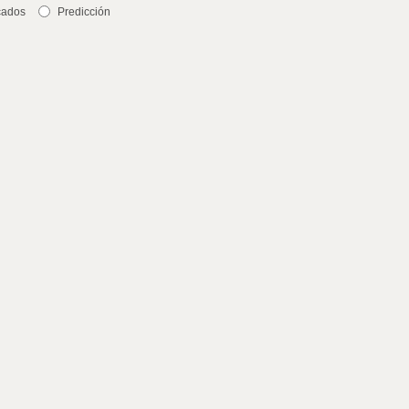
cados
Predicción