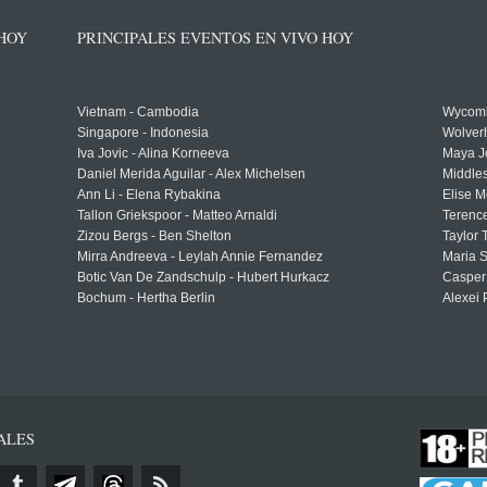
 HOY
PRINCIPALES EVENTOS EN VIVO HOY
Vietnam - Cambodia
Wycomb
Singapore - Indonesia
Wolver
Iva Jovic - Alina Korneeva
Maya J
Daniel Merida Aguilar - Alex Michelsen
Middle
Ann Li - Elena Rybakina
Elise M
Tallon Griekspoor - Matteo Arnaldi
Terenc
Zizou Bergs - Ben Shelton
Taylor 
Mirra Andreeva - Leylah Annie Fernandez
Maria S
Botic Van De Zandschulp - Hubert Hurkacz
Casper
Bochum - Hertha Berlin
Alexei 
ALES