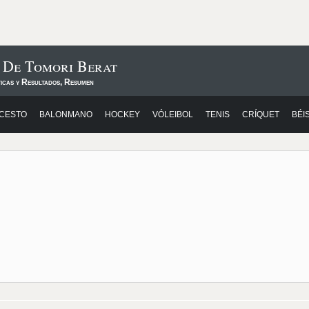
s De Tomori Berat
ticas y Resultados, Resumen
CESTO
BALONMANO
HOCKEY
VÓLEIBOL
TENIS
CRÍQUET
BÉI