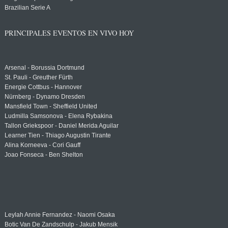
Brazilian Serie A
PRINCIPALES EVENTOS EN VIVO HOY
Arsenal - Borussia Dortmund
St. Pauli - Greuther Fürth
Energie Cottbus - Hannover
Nürnberg - Dynamo Dresden
Mansfield Town - Sheffield United
Ludmilla Samsonova - Elena Rybakina
Tallon Griekspoor - Daniel Merida Aguilar
Learner Tien - Thiago Augustin Tirante
Alina Korneeva - Cori Gauff
Joao Fonseca - Ben Shelton
Leylah Annie Fernandez - Naomi Osaka
Botic Van De Zandschulp - Jakub Mensik