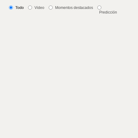
Todo
Video
Momentos destacados
Predicción