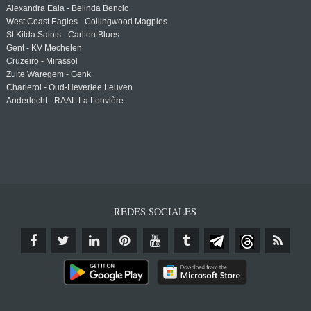
Alexandra Eala - Belinda Bencic
West Coast Eagles - Collingwood Magpies
St Kilda Saints - Carlton Blues
Gent - KV Mechelen
Cruzeiro - Mirassol
Zulte Waregem - Genk
Charleroi - Oud-Heverlee Leuven
Anderlecht - RAAL La Louvière
REDES SOCIALES