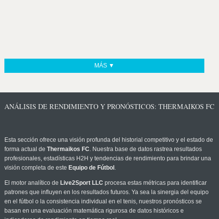
MÁS ▼
ANÁLISIS DE RENDIMIENTO Y PRONÓSTICOS: THERMAIKOS FC
Esta sección ofrece una visión profunda del historial competitivo y el estado de
forma actual de
Thermaikos FC
. Nuestra base de datos rastrea resultados
profesionales, estadísticas H2H y tendencias de rendimiento para brindar una
visión completa de este
Equipo de Fútbol
.
El motor analítico de
Live2Sport LLC
procesa estas métricas para identificar
patrones que influyen en los resultados futuros. Ya sea la sinergia del equipo
en el fútbol o la consistencia individual en el tenis, nuestros pronósticos se
basan en una evaluación matemática rigurosa de datos históricos e