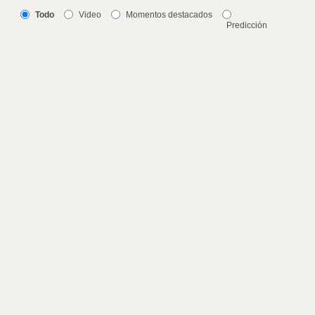
Todo
Video
Momentos destacados
Predicción