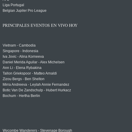
Liga Portugal
Belgian Jupiler Pro League
PRINCIPALES EVENTOS EN VIVO HOY
Vietnam - Cambodia
Singapore - Indonesia
Iva Jovic - Alina Korneeva
Daniel Merida Aguilar - Alex Michelsen
Ann Li - Elena Rybakina
Tallon Griekspoor - Matteo Arnaldi
Zizou Bergs - Ben Shelton
Mirra Andreeva - Leylah Annie Fernandez
Botic Van De Zandschulp - Hubert Hurkacz
Bochum - Hertha Berlin
Wycombe Wanderers - Stevenage Borough