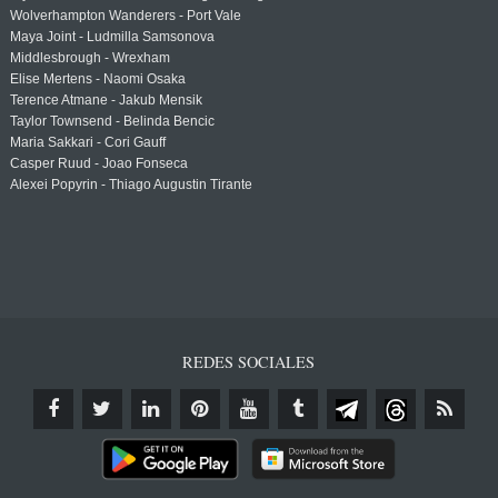
Wolverhampton Wanderers - Port Vale
Maya Joint - Ludmilla Samsonova
Middlesbrough - Wrexham
Elise Mertens - Naomi Osaka
Terence Atmane - Jakub Mensik
Taylor Townsend - Belinda Bencic
Maria Sakkari - Cori Gauff
Casper Ruud - Joao Fonseca
Alexei Popyrin - Thiago Augustin Tirante
REDES SOCIALES