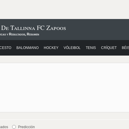
 De Tallinna FC Zapoos
ticas y Resultados, Resumen
CESTO
BALONMANO
HOCKEY
VÓLEIBOL
TENIS
CRÍQUET
BÉI
cados
Predicción