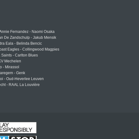
 Annie Fernandez - Naomi Osaka
an De Zandschulp - Jakub Mensik
ra Eala - Belinda Bencic
oast Eagles - Collingwood Magpies
a Saints - Carlton Blues
 KV Mechelen
o - Mirassol
Waregem - Genk
roi - Oud-Heverlee Leuven
cht - RAAL La Louvière