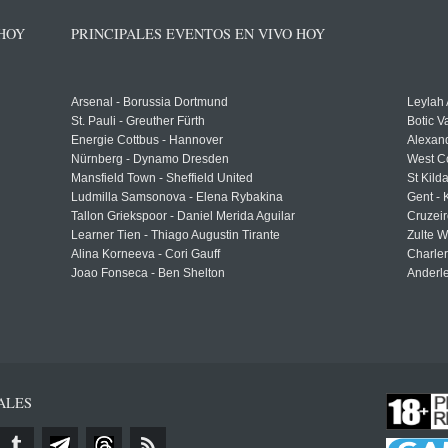
 HOY
PRINCIPALES EVENTOS EN VIVO HOY
Arsenal - Borussia Dortmund
Leylah
St. Pauli - Greuther Fürth
Botic V
Energie Cottbus - Hannover
Alexand
Nürnberg - Dynamo Dresden
West C
Mansfield Town - Sheffield United
St Kild
Ludmilla Samsonova - Elena Rybakina
Gent -
Tallon Griekspoor - Daniel Merida Aguilar
Cruzeir
Learner Tien - Thiago Augustin Tirante
Zulte 
Alina Korneeva - Cori Gauff
Charle
Joao Fonseca - Ben Shelton
Anderle
ALES