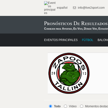
español
info@live2sport.com
Pronósticos De Resultados
Consejos para Apostar, En Vivo, Dónde Ver, Estadís
EVENTOS PRINCIPALES
FÚTBOL
BALON
Todo
Video
Momentos desta