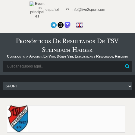
español
info@live2sport.com
Pronósticos De Resultados De TSV
Steinbach Haiger
Consejos para Apostar, En Vivo, Dónde Ver, Estadísticas y Resultados, Resumen