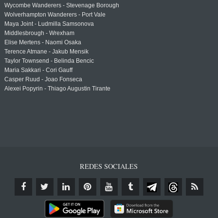
Wycombe Wanderers - Stevenage Borough
Wolverhampton Wanderers - Port Vale
Maya Joint - Ludmilla Samsonova
Middlesbrough - Wrexham
Elise Mertens - Naomi Osaka
Terence Atmane - Jakub Mensik
Taylor Townsend - Belinda Bencic
Maria Sakkari - Cori Gauff
Casper Ruud - Joao Fonseca
Alexei Popyrin - Thiago Augustin Tirante
REDES SOCIALES