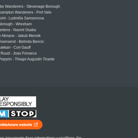
e Wanderers - Stevenage Borough
hampton Wanderers - Port Vale
oint - Ludmilla Samsonova
sbrough - Wrexham
ertens - Naomi Osaka
e Atmane - Jakub Mensik
Townsend - Belinda Bencic
akkari - Cori Gauff
 Ruud - Joao Fonseca
Popyrin - Thiago Augustin Tirante