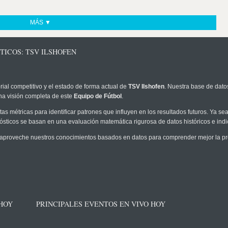
MÁS ▼
TICOS: TSV ILSHOFEN
rial competitivo y el estado de forma actual de
TSV Ilshofen
. Nuestra base de datos
na visión completa de este
Equipo de Fútbol
.
as métricas para identificar patrones que influyen en los resultados futuros. Ya sea 
onósticos se basan en una evaluación matemática rigurosa de datos históricos e ind
aproveche nuestros conocimientos basados en datos para comprender mejor la prob
 HOY
PRINCIPALES EVENTOS EN VIVO HOY