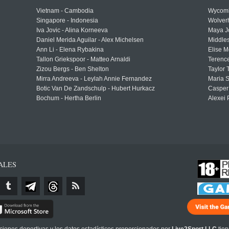
Vietnam - Cambodia
Wycomb
Singapore - Indonesia
Wolver
Iva Jovic - Alina Korneeva
Maya J
Daniel Merida Aguilar - Alex Michelsen
Middle
Ann Li - Elena Rybakina
Elise M
Tallon Griekspoor - Matteo Arnaldi
Terenc
Zizou Bergs - Ben Shelton
Taylor 
Mirra Andreeva - Leylah Annie Fernandez
Maria S
Botic Van De Zandschulp - Hubert Hurkacz
Casper
Bochum - Hertha Berlin
Alexei 
ALES