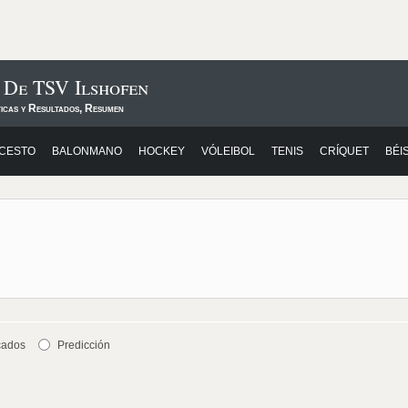
 De TSV Ilshofen
ticas y Resultados, Resumen
CESTO
BALONMANO
HOCKEY
VÓLEIBOL
TENIS
CRÍQUET
BÉI
cados
Predicción