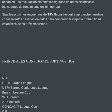
basan en una evaluación matemática rigurosa de datos históricos e
indicadores de rendimiento en tiempo real.
Siga los próximos encuentros de
TSV Grossbardorf
y aproveche nuestros
conocimientos basados en datos para comprender mejor la probabilidad
estadística de su próxima victoria.
PRINCIPALES CONSEJOS DEPORTIVOS HOY
NFL
UEFA Europa League
UEFA Europa Conference League
English League Cup
WTA Toronto
ATP Montreal
CONCACAF League Cup
CFL