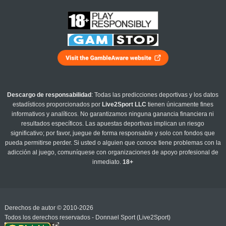
Descargo de responsabilidad
: Todas las predicciones deportivas y los datos
estadísticos proporcionados por
Live2Sport LLC
tienen únicamente fines
informativos y analíticos. No garantizamos ninguna ganancia financiera ni
resultados específicos. Las apuestas deportivas implican un riesgo
significativo; por favor, juegue de forma responsable y solo con fondos que
pueda permitirse perder. Si usted o alguien que conoce tiene problemas con la
adicción al juego, comuníquese con organizaciones de apoyo profesional de
inmediato.
18+
Derechos de autor © 2010-2026
Todos los derechos reservados - Donnael Sport (Live2Sport)