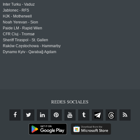
Inter Turku - Vaduz
Jablonec - RFS
HJK - Motherwell
Noah Yerevan - Sion
Paide LM - Rapid Wien
CFR Cluj - Tromsø
Sheriff Tiraspol - St. Gallen
Raków Częstochowa - Hammarby
Dynamo Kyiv - Qarabağ Agdam
REDES SOCIALES