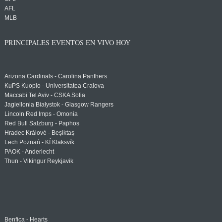
AFL
MLB
PRINCIPALES EVENTOS EN VIVO HOY
Arizona Cardinals - Carolina Panthers
KuPS Kuopio - Universitatea Craiova
Maccabi Tel Aviv - CSKA Sofia
Jagiellonia Białystok - Glasgow Rangers
Lincoln Red Imps - Omonia
Red Bull Salzburg - Paphos
Hradec Králové - Beşiktaş
Lech Poznań - KÍ Klaksvík
PAOK - Anderlecht
Thun - Vikingur Reykjavik
Benfica - Hearts