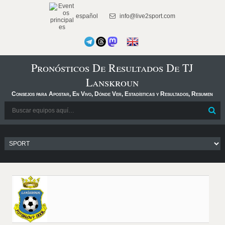
español
info@live2sport.com
Pronósticos De Resultados De TJ
Lanskroun
Consejos para Apostar, En Vivo, Dónde Ver, Estadísticas y Resultados, Resumen