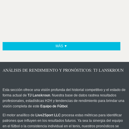
MÁS ▼
ANÁLISIS DE RENDIMIENTO Y PRONÓSTICOS: TJ LANSKROUN
Esta sección ofrece una visión profunda del historial competitivo y el estado de
forma actual de
TJ Lanskroun
. Nuestra base de datos rastrea resultados
profesionales, estadísticas H2H y tendencias de rendimiento para brindar una
visión completa de este
Equipo de Fútbol
.
El motor analítico de
Live2Sport LLC
procesa estas métricas para identificar
patrones que influyen en los resultados futuros. Ya sea la sinergia del equipo
en el fútbol o la consistencia individual en el tenis, nuestros pronósticos se