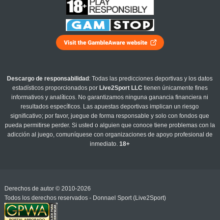
Descargo de responsabilidad
: Todas las predicciones deportivas y los datos
estadísticos proporcionados por
Live2Sport LLC
tienen únicamente fines
informativos y analíticos. No garantizamos ninguna ganancia financiera ni
resultados específicos. Las apuestas deportivas implican un riesgo
significativo; por favor, juegue de forma responsable y solo con fondos que
pueda permitirse perder. Si usted o alguien que conoce tiene problemas con la
adicción al juego, comuníquese con organizaciones de apoyo profesional de
inmediato.
18+
Derechos de autor © 2010-2026
Todos los derechos reservados - Donnael Sport (Live2Sport)