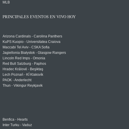
MLB
PRINCIPALES EVENTOS EN VIVO HOY
Arizona Cardinals - Carolina Panthers
KuPS Kuopio - Universitatea Craiova
Maccabi Tel Aviv - CSKA Sofia
Jagiellonia Białystok - Glasgow Rangers
Lincoln Red Imps - Omonia
Red Bull Salzburg - Paphos
Hradec Králové - Beşiktaş
Lech Poznań - KÍ Klaksvík
PAOK - Anderlecht
Thun - Vikingur Reykjavik
Benfica - Hearts
Inter Turku - Vaduz