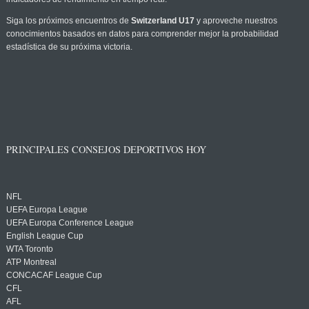
Siga los próximos encuentros de
Switzerland U17
y aproveche nuestros
conocimientos basados en datos para comprender mejor la probabilidad
estadística de su próxima victoria.
PRINCIPALES CONSEJOS DEPORTIVOS HOY
NFL
UEFA Europa League
UEFA Europa Conference League
English League Cup
WTA Toronto
ATP Montreal
CONCACAF League Cup
CFL
AFL