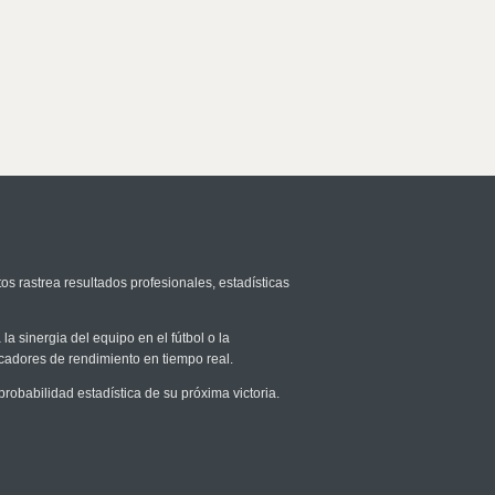
os rastrea resultados profesionales, estadísticas
la sinergia del equipo en el fútbol o la
icadores de rendimiento en tiempo real.
babilidad estadística de su próxima victoria.