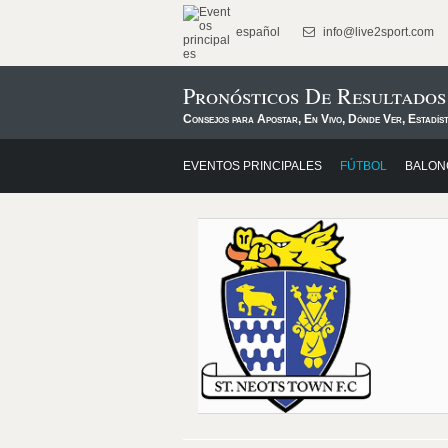
español
info@live2sport.com
Pronósticos De Resultados
Consejos para Apostar, En Vivo, Dónde Ver, Estadís
EVENTOS PRINCIPALES
FÚTBOL
BALON