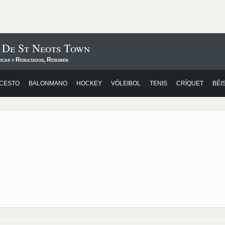
 De St Neots Town
ticas y Resultados, Resumen
CESTO
BALONMANO
HOCKEY
VÓLEIBOL
TENIS
CRÍQUET
BÉI