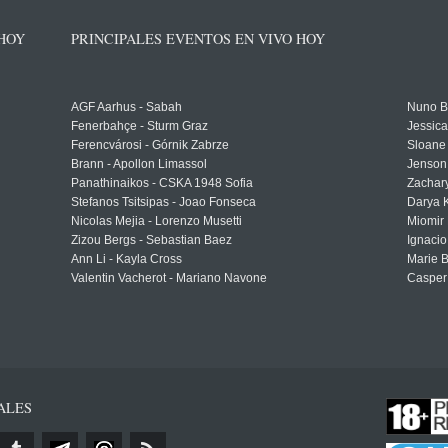
 HOY
PRINCIPALES EVENTOS EN VIVO HOY
AGF Aarhus - Sabah
Nuno Bo
Fenerbahçe - Sturm Graz
Jessic
Ferencvárosi - Górnik Zabrze
Sloane 
Brann - Apollon Limassol
Jenson
Panathinaikos - CSKA 1948 Sofia
Zachary
Stefanos Tsitsipas - Joao Fonseca
Darya K
Nicolas Mejia - Lorenzo Musetti
Miomir 
Zizou Bergs - Sebastian Baez
Ignacio
Ann Li - Kayla Cross
Marie 
Valentin Vacherot - Mariano Navone
Casper
ALES