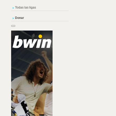
Todas las ligas
Donar