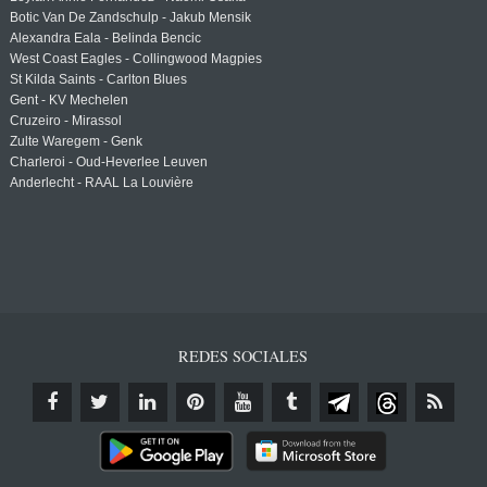
Botic Van De Zandschulp - Jakub Mensik
Alexandra Eala - Belinda Bencic
West Coast Eagles - Collingwood Magpies
St Kilda Saints - Carlton Blues
Gent - KV Mechelen
Cruzeiro - Mirassol
Zulte Waregem - Genk
Charleroi - Oud-Heverlee Leuven
Anderlecht - RAAL La Louvière
REDES SOCIALES