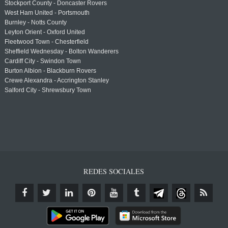
Stockport County - Doncaster Rovers
West Ham United - Portsmouth
Burnley - Notts County
Leyton Orient - Oxford United
Fleetwood Town - Chesterfield
Sheffield Wednesday - Bolton Wanderers
Cardiff City - Swindon Town
Burton Albion - Blackburn Rovers
Crewe Alexandra - Accrington Stanley
Salford City - Shrewsbury Town
REDES SOCIALES