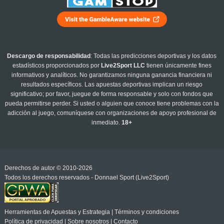
Descargo de responsabilidad
: Todas las predicciones deportivas y los datos
estadísticos proporcionados por
Live2Sport LLC
tienen únicamente fines
informativos y analíticos. No garantizamos ninguna ganancia financiera ni
resultados específicos. Las apuestas deportivas implican un riesgo
significativo; por favor, juegue de forma responsable y solo con fondos que
pueda permitirse perder. Si usted o alguien que conoce tiene problemas con la
adicción al juego, comuníquese con organizaciones de apoyo profesional de
inmediato.
18+
Derechos de autor © 2010-2026
Todos los derechos reservados - Donnael Sport (Live2Sport)
Herramientas de Apuestas y Estrategia
|
Términos y condiciones
Política de privacidad
|
Sobre nosotros
|
Contacto