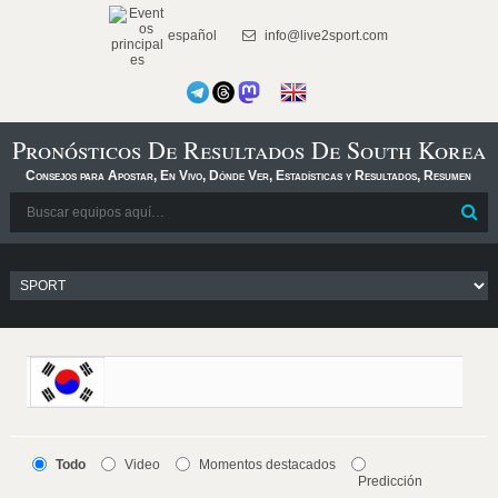
español
info@live2sport.com
Pronósticos De Resultados De South Korea
Consejos para Apostar, En Vivo, Dónde Ver, Estadísticas y Resultados, Resumen
Todo
Video
Momentos destacados
Predicción