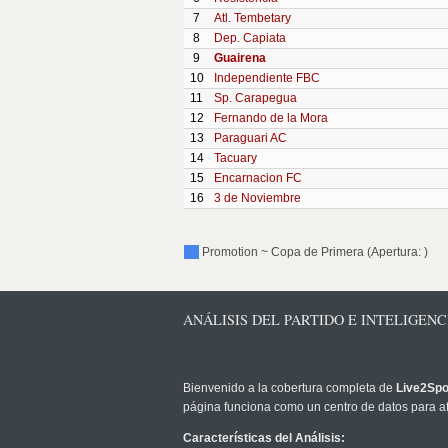
7
Atl. Tembetary
8
Dep. Capiata
9
Guairena
10
Independiente FBC
11
Sp. Carapegua
12
Fernando de la Mora
13
Paraguari AC
14
Tacuary
15
Encarnacion FC
16
3 de Noviembre
Promotion ~ Copa de Primera (Apertura: )
ANÁLISIS DEL PARTIDO E INTELIGENC
Bienvenido a la cobertura completa de
Live2Spo
página funciona como un centro de datos para af
Características del Análisis: