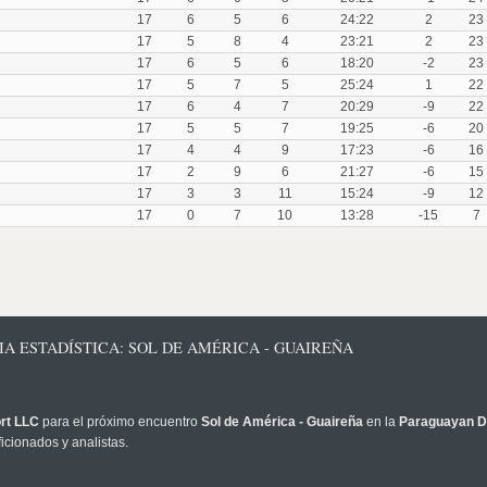
17
6
5
6
24:22
2
23
17
5
8
4
23:21
2
23
17
6
5
6
18:20
-2
23
17
5
7
5
25:24
1
22
17
6
4
7
20:29
-9
22
17
5
5
7
19:25
-6
20
17
4
4
9
17:23
-6
16
17
2
9
6
21:27
-6
15
17
3
3
11
15:24
-9
12
17
0
7
10
13:28
-15
7
IA ESTADÍSTICA: SOL DE AMÉRICA - GUAIREÑA
rt LLC
para el próximo encuentro
Sol de América - Guaireña
en la
Paraguayan Di
icionados y analistas.