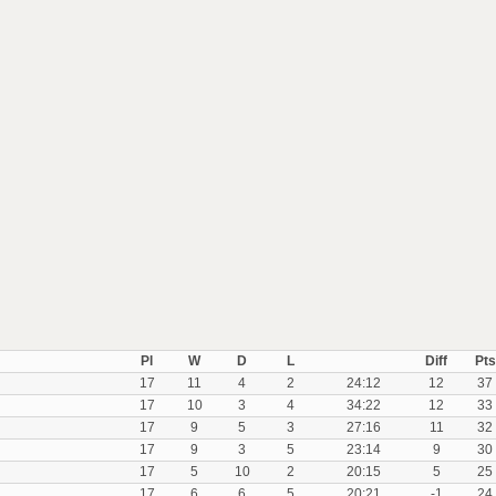
Pl
W
D
L
Diff
Pts
17
11
4
2
24:12
12
37
17
10
3
4
34:22
12
33
17
9
5
3
27:16
11
32
17
9
3
5
23:14
9
30
17
5
10
2
20:15
5
25
17
6
6
5
20:21
-1
24