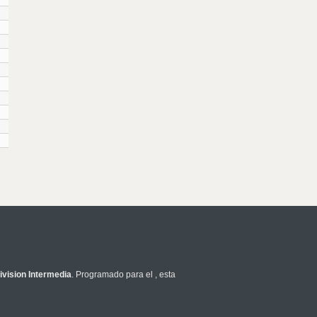
vision Intermedia
. Programado para el
, esta