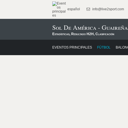
español
info@live2sport.com
Sol De América - Guaireña
Estadísticas, Resultado H2H, Clasificación
EVENTOS PRINCIPALES
FÚTBOL
BALON