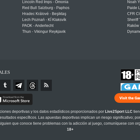
Lincoln Red Imps - Omonia
Noah Y
Red Bull Salzburg - Paphos
Paide 
Hradec Králové - Beşiktaş
CFR Cl
Lech Poznań - KÍ Klaksvík
Sheriff 
PAOK - Anderlecht
Raków 
Thun - Vikingur Reykjavik
Dynamo
ALES
cciones deportivas y los datos estadísticos proporcionados por
Live2Sport LLC
tien
sultados específicos. Las apuestas deportivas implican un riesgo significativo; po
 alguien que conoce tiene problemas con la adicción al juego, comuníquese con or
18+