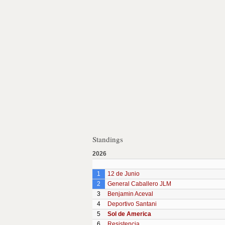
Standings
2026
1
12 de Junio
2
General Caballero JLM
3
Benjamin Aceval
4
Deportivo Santani
5
Sol de America
6
Resistencia