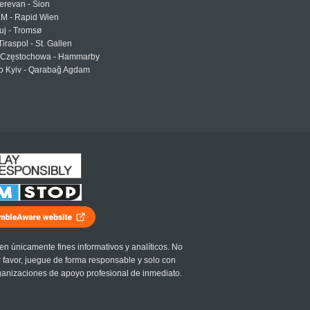
erevan - Sion
LM - Rapid Wien
uj - Tromsø
Tiraspol - St. Gallen
Częstochowa - Hammarby
 Kyiv - Qarabağ Agdam
en únicamente fines informativos y analíticos. No
r favor, juegue de forma responsable y solo con
ganizaciones de apoyo profesional de inmediato.