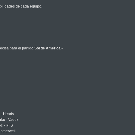
bilidades de cada equipo.
ecisa para el partido
Sol de América -
 - Hearts
urku - Vaduz
ec - RFS
otherwell