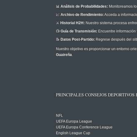
📊
Análisis de Probabilidades:
Monitoreamos los
📈
Archivo de Rendimiento:
Acceda a informació
⚔️
Historial H2H:
Nuestro sistema procesa enfrent
📺
Guía de Transmisión:
Encuentre información v
📝
Datos Post-Partido:
Regrese después del silb
Nuestro objetivo es proporcionar un entorno orie
Guaireña
.
PRINCIPALES CONSEJOS DEPORTIVOS
NFL
UEFA Europa League
UEFA Europa Conference League
English League Cup