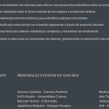
 movimientos del mercado para ofrecer una perspectiva estadística sobre las posi
n detallada sobre la forma reciente de los equipos y tendencias tácticas.
amientos directos históricos para identificar patrones recurrentes.
erificada sobre dónde ver el partido legalmente a través de emisoras oficiales.
ato final para obtener estadísticas completas y resúmenes de rendimiento.
ntado a datos para los entusiastas del deporte, garantizando la información más pr
 HOY
PRINCIPALES EVENTOS EN VIVO HOY
Arizona Cardinals - Carolina Panthers
Benfica
KuPS Kuopio - Universitatea Craiova
Inter T
Maccabi Tel Aviv - CSKA Sofia
Jablon
Jagiellonia Białystok - Glasgow Rangers
HJK - M