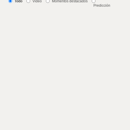
Todo
Video
Momentos destacados
Predicción