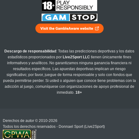
Descargo de responsabilidad
: Todas las predicciones deportivas y los datos
estadísticos proporcionados por
Live2Sport LLC
tienen únicamente fines
informativos y analíticos. No garantizamos ninguna ganancia financiera ni
resultados específicos. Las apuestas deportivas implican un riesgo
significativo; por favor, juegue de forma responsable y solo con fondos que
pueda permitirse perder. Si usted o alguien que conoce tiene problemas con la
adicción al juego, comuníquese con organizaciones de apoyo profesional de
inmediato.
18+
Derechos de autor © 2010-2026
Todos los derechos reservados - Donnael Sport (Live2Sport)