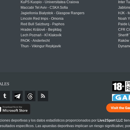
KuPS Kuopio - Universitatea Craiova
Inter T
Maccabi Tel Aviv - CSKA Sofia
Jablon
Jagiellonia Białystok - Glasgow Rangers
HJK - M
Lincoln Red Imps - Omonia
Noah Y
Red Bull Salzburg - Paphos
Paide 
Hradec Králové - Beşiktaş
CFR Cl
Lech Poznań - KÍ Klaksvík
Sheriff 
PAOK - Anderlecht
Raków 
Thun - Vikingur Reykjavik
Dynamo
ALES
cciones deportivas y los datos estadísticos proporcionados por
Live2Sport LLC
tien
sultados específicos. Las apuestas deportivas implican un riesgo significativo; po