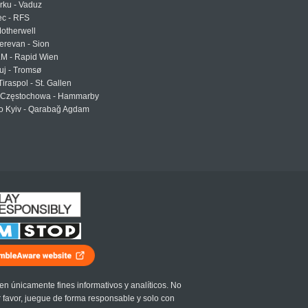
urku - Vaduz
ec - RFS
otherwell
erevan - Sion
LM - Rapid Wien
uj - Tromsø
Tiraspol - St. Gallen
Częstochowa - Hammarby
 Kyiv - Qarabağ Agdam
en únicamente fines informativos y analíticos. No
r favor, juegue de forma responsable y solo con