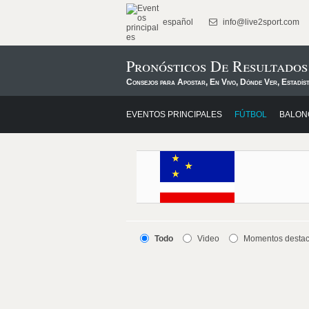
español
info@live2sport.com
Pronósticos De Resultados
Consejos para Apostar, En Vivo, Dónde Ver, Estadís
EVENTOS PRINCIPALES
FÚTBOL
BALON
Todo
Video
Momentos desta