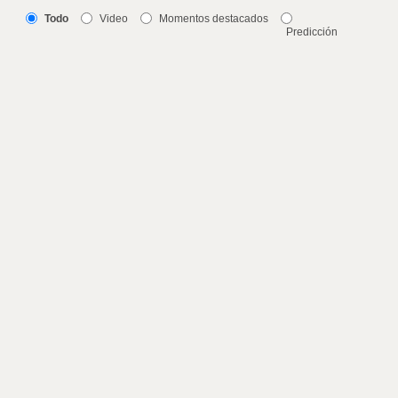
Todo
Video
Momentos destacados
Predicción