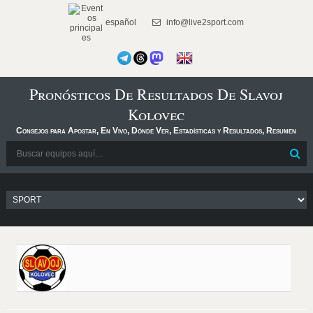
español
info@live2sport.com
Pronósticos De Resultados De Slavoj
Kolovec
Consejos para Apostar, En Vivo, Dónde Ver, Estadísticas y Resultados, Resumen