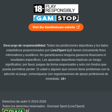
Descargo de responsabilidad
: Todas las predicciones deportivas y los datos
estadísticos proporcionados por
Live2Sport LLC
tienen únicamente fines
informativos y analíticos. No garantizamos ninguna ganancia financiera ni
resultados específicos. Las apuestas deportivas implican un riesgo
significativo; por favor, juegue de forma responsable y solo con fondos que
pueda permitirse perder. Si usted o alguien que conoce tiene problemas con la
adicción al juego, comuníquese con organizaciones de apoyo profesional de
inmediato.
18+
Derechos de autor © 2010-2026
Todos los derechos reservados - Donnael Sport (Live2Sport)