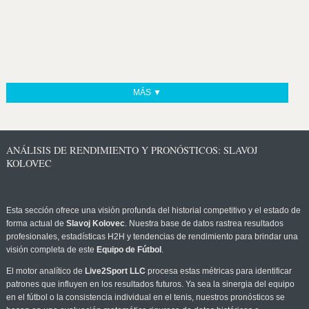
MÁS ▼
ANÁLISIS DE RENDIMIENTO Y PRONÓSTICOS: SLAVOJ
KOLOVEC
Esta sección ofrece una visión profunda del historial competitivo y el estado de
forma actual de
Slavoj Kolovec
. Nuestra base de datos rastrea resultados
profesionales, estadísticas H2H y tendencias de rendimiento para brindar una
visión completa de este
Equipo de Fútbol
.
El motor analítico de
Live2Sport LLC
procesa estas métricas para identificar
patrones que influyen en los resultados futuros. Ya sea la sinergia del equipo
en el fútbol o la consistencia individual en el tenis, nuestros pronósticos se