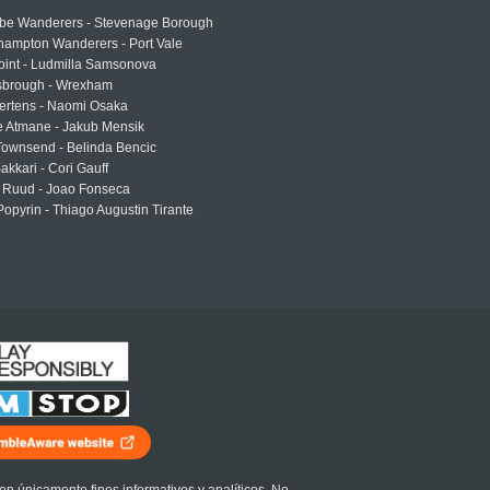
e Wanderers - Stevenage Borough
hampton Wanderers - Port Vale
oint - Ludmilla Samsonova
sbrough - Wrexham
ertens - Naomi Osaka
e Atmane - Jakub Mensik
Townsend - Belinda Bencic
akkari - Cori Gauff
 Ruud - Joao Fonseca
Popyrin - Thiago Augustin Tirante