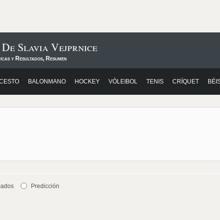
 De Slavia Vejprnice
ticas y Resultados, Resumen
CESTO
BALONMANO
HOCKEY
VÓLEIBOL
TENIS
CRÍQUET
BÉI
cados
Predicción