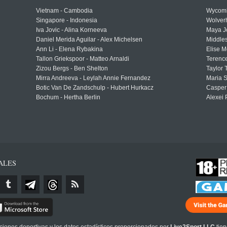
Vietnam - Cambodia
Wycomb
Singapore - Indonesia
Wolver
Iva Jovic - Alina Korneeva
Maya J
Daniel Merida Aguilar - Alex Michelsen
Middle
Ann Li - Elena Rybakina
Elise M
Tallon Griekspoor - Matteo Arnaldi
Terenc
Zizou Bergs - Ben Shelton
Taylor 
Mirra Andreeva - Leylah Annie Fernandez
Maria S
Botic Van De Zandschulp - Hubert Hurkacz
Casper
Bochum - Hertha Berlin
Alexei 
ALES