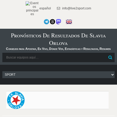
español
info@live2sport.com
Pronósticos De Resultados De Slavia
Orlova
Consejos para Apostar, En Vivo, Dónde Ver, Estadísticas y Resultados, Resumen