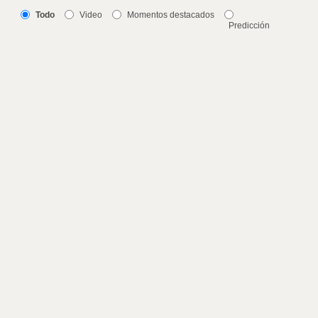
Todo
Video
Momentos destacados
Predicción