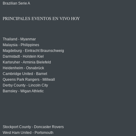
Brazilian Serie A
PRINCIPALES EVENTOS EN VIVO HOY
Thailand - Myanmar
Malaysia - Philippines
Magdeburg - Eintracht Braunschweig
Darmstadt - Holstein Kiel
Karlsruher - Arminia Bielefeld
Heidenheim - Osnabrück
Cambridge United - Barnet
Queens Park Rangers - Millwall
Derby County - Lincoln City
Barnsley - Wigan Athletic
Stockport County - Doncaster Rovers
West Ham United - Portsmouth