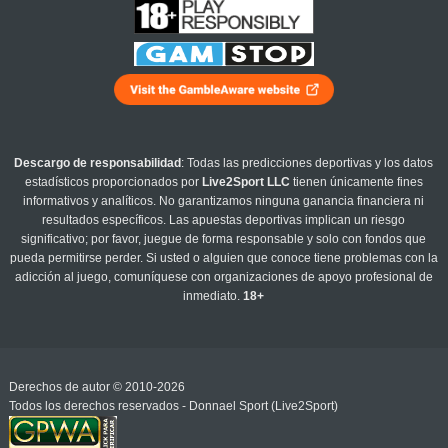
Descargo de responsabilidad
: Todas las predicciones deportivas y los datos
estadísticos proporcionados por
Live2Sport LLC
tienen únicamente fines
informativos y analíticos. No garantizamos ninguna ganancia financiera ni
resultados específicos. Las apuestas deportivas implican un riesgo
significativo; por favor, juegue de forma responsable y solo con fondos que
pueda permitirse perder. Si usted o alguien que conoce tiene problemas con la
adicción al juego, comuníquese con organizaciones de apoyo profesional de
inmediato.
18+
Derechos de autor © 2010-2026
Todos los derechos reservados - Donnael Sport (Live2Sport)