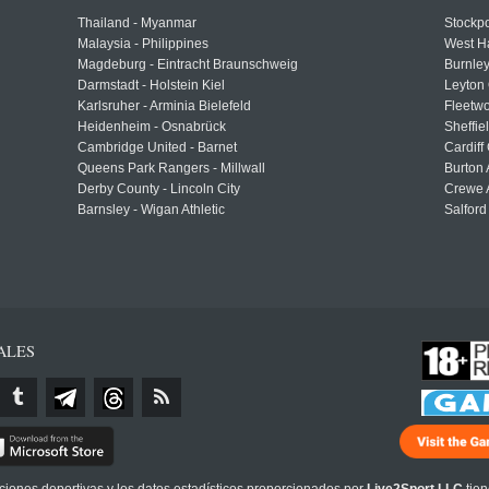
Thailand - Myanmar
Stockpo
Malaysia - Philippines
West H
Magdeburg - Eintracht Braunschweig
Burnley
Darmstadt - Holstein Kiel
Leyton 
Karlsruher - Arminia Bielefeld
Fleetwo
Heidenheim - Osnabrück
Sheffi
Cambridge United - Barnet
Cardiff
Queens Park Rangers - Millwall
Burton 
Derby County - Lincoln City
Crewe A
Barnsley - Wigan Athletic
Salford
ALES