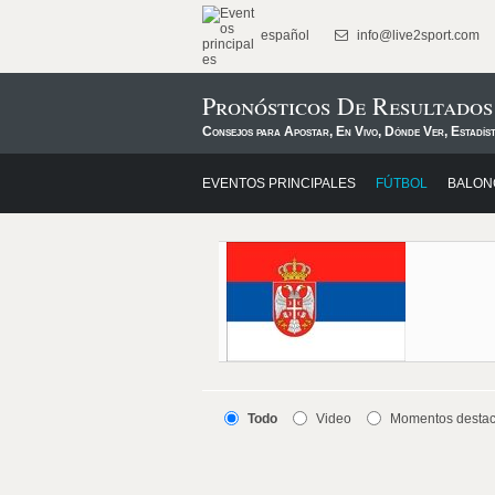
español
info@live2sport.com
Pronósticos De Resultado
Consejos para Apostar, En Vivo, Dónde Ver, Estadís
EVENTOS PRINCIPALES
FÚTBOL
BALON
Todo
Video
Momentos desta