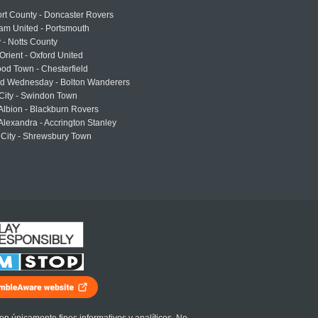
rt County - Doncaster Rovers
am United - Portsmouth
 - Notts County
Orient - Oxford United
od Town - Chesterfield
eld Wednesday - Bolton Wanderers
 City - Swindon Town
Albion - Blackburn Rovers
lexandra - Accrington Stanley
 City - Shrewsbury Town