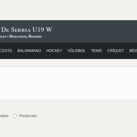
s De Serbia U19 W
ticas y Resultados, Resumen
CESTO
BALONMANO
HOCKEY
VÓLEIBOL
TENIS
CRÍQUET
BÉI
cados
Predicción