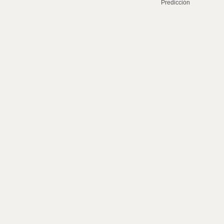
Predicción