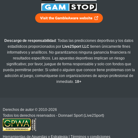
Descargo de responsabilidad
: Todas las predicciones deportivas y los datos
estadísticos proporcionados por
Live2Sport LLC
tienen únicamente fines
informativos y analíticos. No garantizamos ninguna ganancia financiera ni
resultados específicos. Las apuestas deportivas implican un riesgo
significativo; por favor, juegue de forma responsable y solo con fondos que
pueda permitirse perder. Si usted o alguien que conoce tiene problemas con la
adicción al juego, comuníquese con organizaciones de apoyo profesional de
inmediato.
18+
Derechos de autor © 2010-2026
Todos los derechos reservados - Donnael Sport (Live2Sport)
Herramientas de Apuestas y Estrategia
|
Términos y condiciones