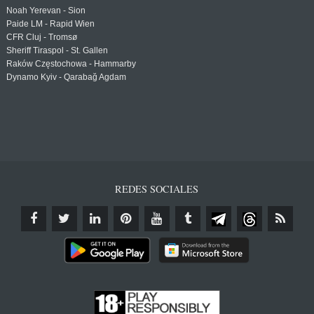
Noah Yerevan - Sion
Paide LM - Rapid Wien
CFR Cluj - Tromsø
Sheriff Tiraspol - St. Gallen
Raków Częstochowa - Hammarby
Dynamo Kyiv - Qarabağ Agdam
REDES SOCIALES