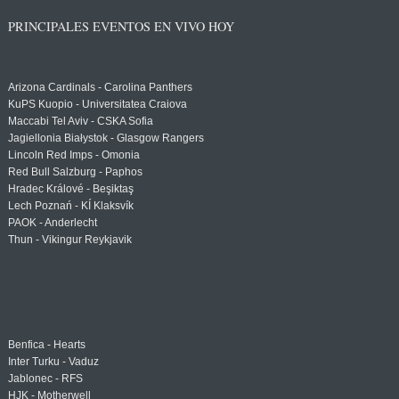
PRINCIPALES EVENTOS EN VIVO HOY
Arizona Cardinals - Carolina Panthers
KuPS Kuopio - Universitatea Craiova
Maccabi Tel Aviv - CSKA Sofia
Jagiellonia Białystok - Glasgow Rangers
Lincoln Red Imps - Omonia
Red Bull Salzburg - Paphos
Hradec Králové - Beşiktaş
Lech Poznań - KÍ Klaksvík
PAOK - Anderlecht
Thun - Vikingur Reykjavik
Benfica - Hearts
Inter Turku - Vaduz
Jablonec - RFS
HJK - Motherwell