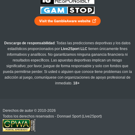
Descargo de responsabilidad
: Todas las predicciones deportivas y los datos
estadísticos proporcionados por
Live2Sport LLC
tienen únicamente fines
informativos y analíticos. No garantizamos ninguna ganancia financiera ni
resultados específicos. Las apuestas deportivas implican un riesgo
significativo; por favor, juegue de forma responsable y solo con fondos que
pueda permitirse perder. Si usted o alguien que conoce tiene problemas con la
adicción al juego, comuníquese con organizaciones de apoyo profesional de
inmediato.
18+
Derechos de autor © 2010-2026
Todos los derechos reservados - Donnael Sport (Live2Sport)