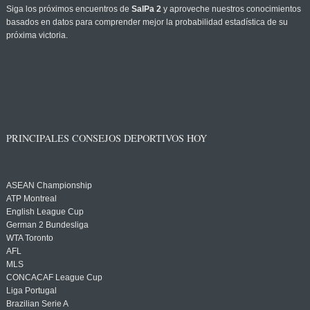
Siga los próximos encuentros de
SalPa 2
y aproveche nuestros conocimientos
basados en datos para comprender mejor la probabilidad estadística de su
próxima victoria.
PRINCIPALES CONSEJOS DEPORTIVOS HOY
ASEAN Championship
ATP Montreal
English League Cup
German 2 Bundesliga
WTA Toronto
AFL
MLS
CONCACAF League Cup
Liga Portugal
Brazilian Serie A