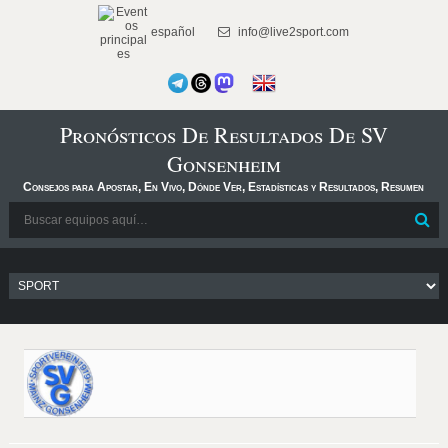
español
info@live2sport.com
Pronósticos De Resultados De SV
Gonsenheim
Consejos para Apostar, En Vivo, Dónde Ver, Estadísticas y Resultados, Resumen