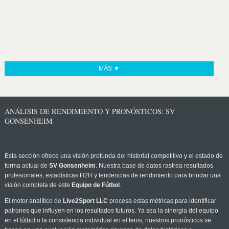
MÁS ▼
ANÁLISIS DE RENDIMIENTO Y PRONÓSTICOS: SV
GONSENHEIM
Esta sección ofrece una visión profunda del historial competitivo y el estado de
forma actual de
SV Gonsenheim
. Nuestra base de datos rastrea resultados
profesionales, estadísticas H2H y tendencias de rendimiento para brindar una
visión completa de este
Equipo de Fútbol
.
El motor analítico de
Live2Sport LLC
procesa estas métricas para identificar
patrones que influyen en los resultados futuros. Ya sea la sinergia del equipo
en el fútbol o la consistencia individual en el tenis, nuestros pronósticos se