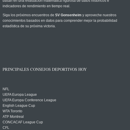
basan en una evaluación matemática rigurosa de datos históricos e
indicadores de rendimiento en tiempo real.
Siga los próximos encuentros de
SV Gonsenheim
y aproveche nuestros
conocimientos basados en datos para comprender mejor la probabilidad
estadística de su próxima victoria.
PRINCIPALES CONSEJOS DEPORTIVOS HOY
NFL
UEFA Europa League
UEFA Europa Conference League
English League Cup
WTA Toronto
ATP Montreal
CONCACAF League Cup
CFL