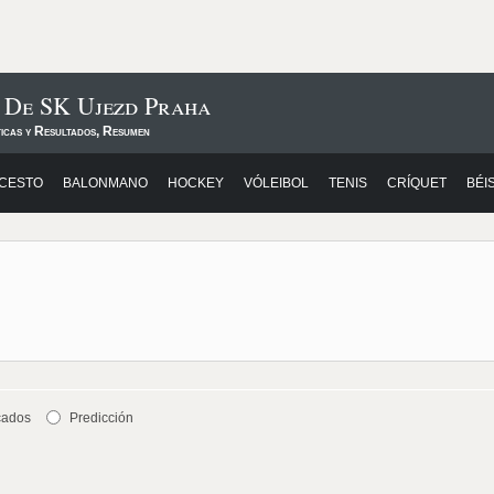
s De SK Ujezd Praha
ticas y Resultados, Resumen
CESTO
BALONMANO
HOCKEY
VÓLEIBOL
TENIS
CRÍQUET
BÉI
cados
Predicción