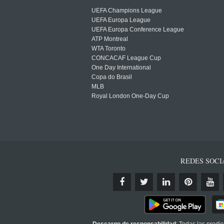
UEFA Champions League
UEFA Europa League
UEFA Europa Conference League
ATP Montreal
WTA Toronto
CONCACAF League Cup
One Day International
Copa do Brasil
MLB
Royal London One-Day Cup
REDES SOCI