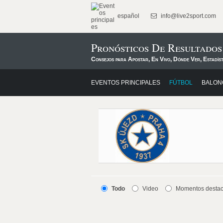
español
info@live2sport.com
Pronósticos De Resultado
Consejos para Apostar, En Vivo, Dónde Ver, Estadís
EVENTOS PRINCIPALES
FÚTBOL
BALON
Todo
Video
Momentos desta