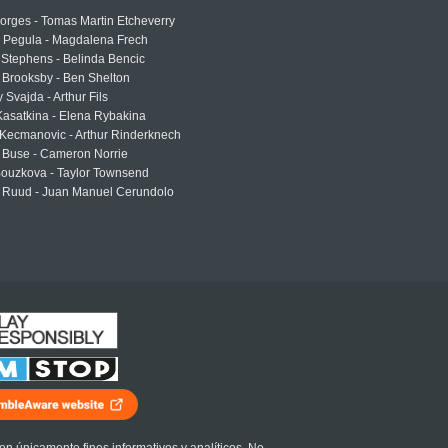
rges - Tomas Martin Etcheverry
a Pegula - Magdalena Frech
Stephens - Belinda Bencic
 Brooksby - Ben Shelton
 Svajda - Arthur Fils
asatkina - Elena Rybakina
Kecmanovic - Arthur Rinderknech
 Buse - Cameron Norrie
Bouzkova - Taylor Townsend
 Ruud - Juan Manuel Cerundolo