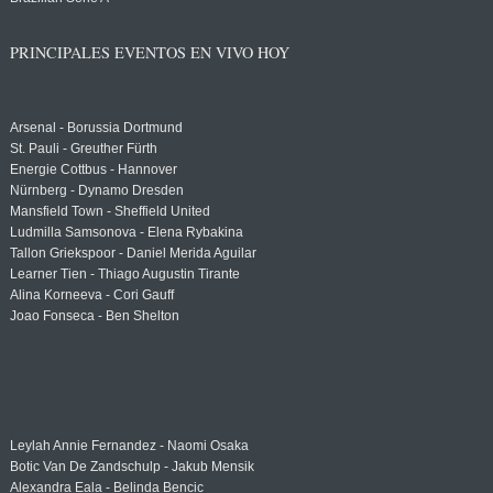
PRINCIPALES EVENTOS EN VIVO HOY
Arsenal - Borussia Dortmund
St. Pauli - Greuther Fürth
Energie Cottbus - Hannover
Nürnberg - Dynamo Dresden
Mansfield Town - Sheffield United
Ludmilla Samsonova - Elena Rybakina
Tallon Griekspoor - Daniel Merida Aguilar
Learner Tien - Thiago Augustin Tirante
Alina Korneeva - Cori Gauff
Joao Fonseca - Ben Shelton
Leylah Annie Fernandez - Naomi Osaka
Botic Van De Zandschulp - Jakub Mensik
Alexandra Eala - Belinda Bencic