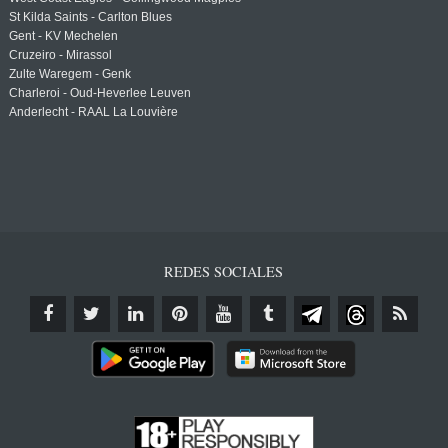
St Kilda Saints - Carlton Blues
Gent - KV Mechelen
Cruzeiro - Mirassol
Zulte Waregem - Genk
Charleroi - Oud-Heverlee Leuven
Anderlecht - RAAL La Louvière
REDES SOCIALES