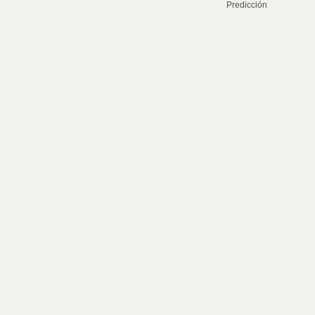
Predicción