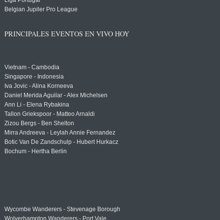
Liga Portugal
Belgian Jupiler Pro League
PRINCIPALES EVENTOS EN VIVO HOY
Vietnam - Cambodia
Singapore - Indonesia
Iva Jovic - Alina Korneeva
Daniel Merida Aguilar - Alex Michelsen
Ann Li - Elena Rybakina
Tallon Griekspoor - Matteo Arnaldi
Zizou Bergs - Ben Shelton
Mirra Andreeva - Leylah Annie Fernandez
Botic Van De Zandschulp - Hubert Hurkacz
Bochum - Hertha Berlin
Wycombe Wanderers - Stevenage Borough
Wolverhampton Wanderers - Port Vale