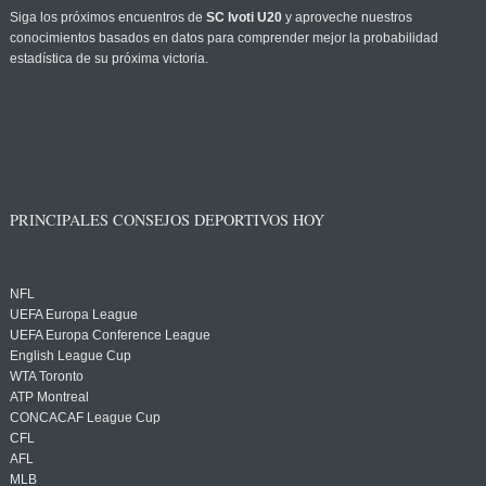
Siga los próximos encuentros de
SC Ivoti U20
y aproveche nuestros
conocimientos basados en datos para comprender mejor la probabilidad
estadística de su próxima victoria.
PRINCIPALES CONSEJOS DEPORTIVOS HOY
NFL
UEFA Europa League
UEFA Europa Conference League
English League Cup
WTA Toronto
ATP Montreal
CONCACAF League Cup
CFL
AFL
MLB