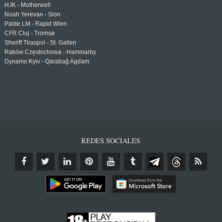
HJK - Motherwell
Noah Yerevan - Sion
Paide LM - Rapid Wien
CFR Cluj - Tromsø
Sheriff Tiraspol - St. Gallen
Raków Częstochowa - Hammarby
Dynamo Kyiv - Qarabağ Agdam
REDES SOCIALES