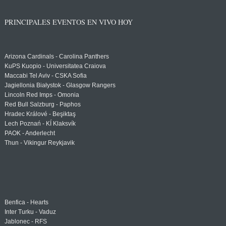
PRINCIPALES EVENTOS EN VIVO HOY
Arizona Cardinals - Carolina Panthers
KuPS Kuopio - Universitatea Craiova
Maccabi Tel Aviv - CSKA Sofia
Jagiellonia Białystok - Glasgow Rangers
Lincoln Red Imps - Omonia
Red Bull Salzburg - Paphos
Hradec Králové - Beşiktaş
Lech Poznań - KÍ Klaksvík
PAOK - Anderlecht
Thun - Vikingur Reykjavik
Benfica - Hearts
Inter Turku - Vaduz
Jablonec - RFS