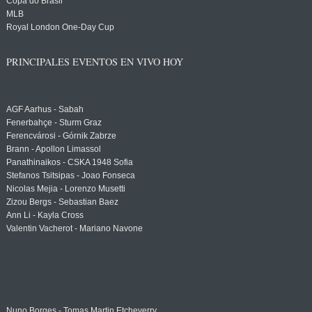
Copa do Brasil
MLB
Royal London One-Day Cup
PRINCIPALES EVENTOS EN VIVO HOY
AGF Aarhus - Sabah
Fenerbahçe - Sturm Graz
Ferencvárosi - Górnik Zabrze
Brann - Apollon Limassol
Panathinaikos - CSKA 1948 Sofia
Stefanos Tsitsipas - Joao Fonseca
Nicolas Mejia - Lorenzo Musetti
Zizou Bergs - Sebastian Baez
Ann Li - Kayla Cross
Valentin Vacherot - Mariano Navone
Nuno Borges - Tomas Martin Etcheverry