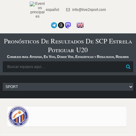
español
info@live2sport.com
Pronósticos De Resultados De SCP Estrela
Potiguar U20
Consejos para Apostar, En Vivo, Dónde Ver, Estadísticas y Resultados, Resumen