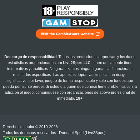
Descargo de responsabilidad
: Todas las predicciones deportivas y los datos
estadísticos proporcionados por
Live2Sport LLC
tienen únicamente fines
informativos y analíticos. No garantizamos ninguna ganancia financiera ni
resultados específicos. Las apuestas deportivas implican un riesgo
significativo; por favor, juegue de forma responsable y solo con fondos que
pueda permitirse perder. Si usted o alguien que conoce tiene problemas con la
adicción al juego, comuníquese con organizaciones de apoyo profesional de
inmediato.
18+
Derechos de autor © 2010-2026
Todos los derechos reservados - Donnael Sport (Live2Sport)