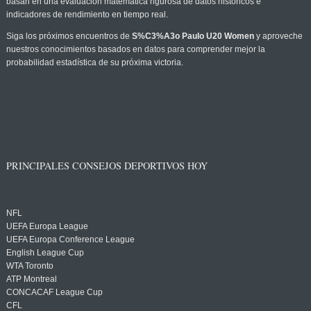
basan en una evaluación matemática rigurosa de datos históricos e
indicadores de rendimiento en tiempo real.
Siga los próximos encuentros de
S%C3%A3o Paulo U20 Women
y aproveche
nuestros conocimientos basados en datos para comprender mejor la
probabilidad estadística de su próxima victoria.
PRINCIPALES CONSEJOS DEPORTIVOS HOY
NFL
UEFA Europa League
UEFA Europa Conference League
English League Cup
WTA Toronto
ATP Montreal
CONCACAF League Cup
CFL