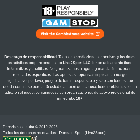
Descargo de responsabilidad
: Todas las predicciones deportivas y los datos
estadísticos proporcionados por
Live2Sport LLC
tienen únicamente fines
informativos y analíticos. No garantizamos ninguna ganancia financiera ni
resultados específicos. Las apuestas deportivas implican un riesgo
significativo; por favor, juegue de forma responsable y solo con fondos que
pueda permitirse perder. Si usted o alguien que conoce tiene problemas con la
adicción al juego, comuníquese con organizaciones de apoyo profesional de
inmediato.
18+
Derechos de autor © 2010-2026
Todos los derechos reservados - Donnael Sport (Live2Sport)