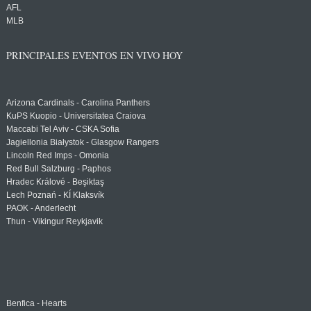
AFL
MLB
PRINCIPALES EVENTOS EN VIVO HOY
Arizona Cardinals - Carolina Panthers
KuPS Kuopio - Universitatea Craiova
Maccabi Tel Aviv - CSKA Sofia
Jagiellonia Białystok - Glasgow Rangers
Lincoln Red Imps - Omonia
Red Bull Salzburg - Paphos
Hradec Králové - Beşiktaş
Lech Poznań - KÍ Klaksvík
PAOK - Anderlecht
Thun - Vikingur Reykjavik
Benfica - Hearts