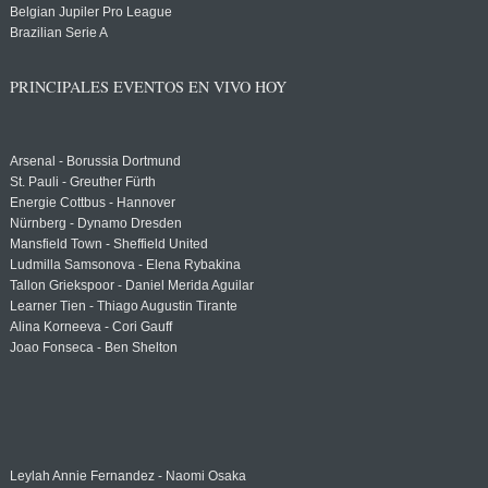
Belgian Jupiler Pro League
Brazilian Serie A
PRINCIPALES EVENTOS EN VIVO HOY
Arsenal - Borussia Dortmund
St. Pauli - Greuther Fürth
Energie Cottbus - Hannover
Nürnberg - Dynamo Dresden
Mansfield Town - Sheffield United
Ludmilla Samsonova - Elena Rybakina
Tallon Griekspoor - Daniel Merida Aguilar
Learner Tien - Thiago Augustin Tirante
Alina Korneeva - Cori Gauff
Joao Fonseca - Ben Shelton
Leylah Annie Fernandez - Naomi Osaka