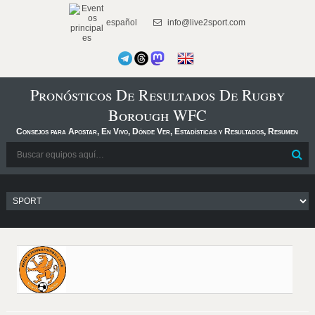
español
info@live2sport.com
Pronósticos De Resultados De Rugby
Borough WFC
Consejos para Apostar, En Vivo, Dónde Ver, Estadísticas y Resultados, Resumen