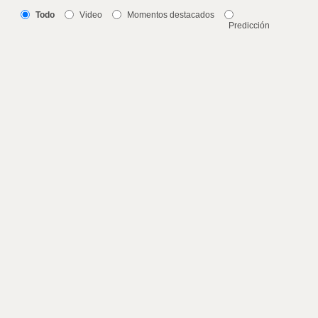
Todo
Video
Momentos destacados
Predicción