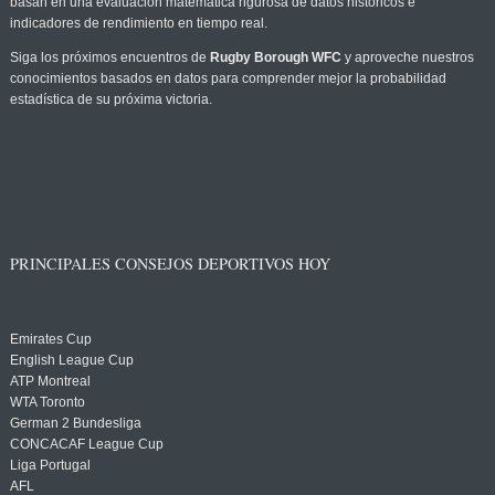
basan en una evaluación matemática rigurosa de datos históricos e
indicadores de rendimiento en tiempo real.
Siga los próximos encuentros de
Rugby Borough WFC
y aproveche nuestros
conocimientos basados en datos para comprender mejor la probabilidad
estadística de su próxima victoria.
PRINCIPALES CONSEJOS DEPORTIVOS HOY
Emirates Cup
English League Cup
ATP Montreal
WTA Toronto
German 2 Bundesliga
CONCACAF League Cup
Liga Portugal
AFL