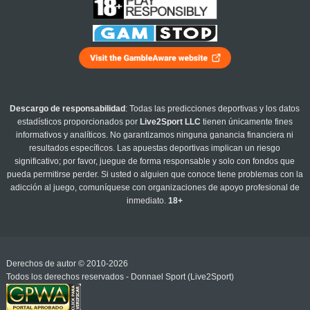
Descargo de responsabilidad
: Todas las predicciones deportivas y los datos
estadísticos proporcionados por
Live2Sport LLC
tienen únicamente fines
informativos y analíticos. No garantizamos ninguna ganancia financiera ni
resultados específicos. Las apuestas deportivas implican un riesgo
significativo; por favor, juegue de forma responsable y solo con fondos que
pueda permitirse perder. Si usted o alguien que conoce tiene problemas con la
adicción al juego, comuníquese con organizaciones de apoyo profesional de
inmediato.
18+
Derechos de autor © 2010-2026
Todos los derechos reservados - Donnael Sport (Live2Sport)