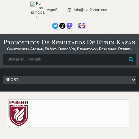
español
info@live2sport.com
Pronósticos De Resultados De Rubin Kazan
Consejos para Apostar, En Vivo, Dónde Ver, Estadísticas y Resultados, Resumen